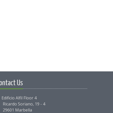
ontact Us
Edificio Alfil Floor 4
Ricardo Soriano, 19 - 4
29601 Marbella