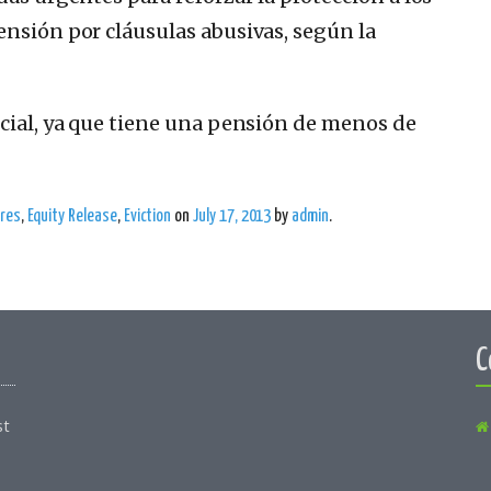
ensión por cláusulas abusivas, según la
ocial, ya que tiene una pensión de menos de
ores
,
Equity Release
,
Eviction
on
July 17, 2013
by
admin
.
C
st