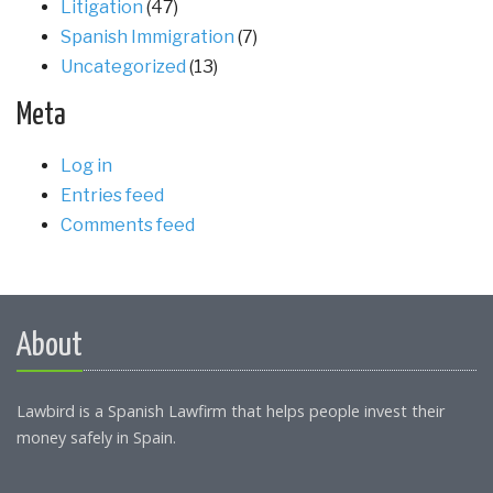
Litigation
(47)
Spanish Immigration
(7)
Uncategorized
(13)
Meta
Log in
Entries feed
Comments feed
About
Lawbird is a Spanish Lawfirm that helps people invest their
money safely in Spain.