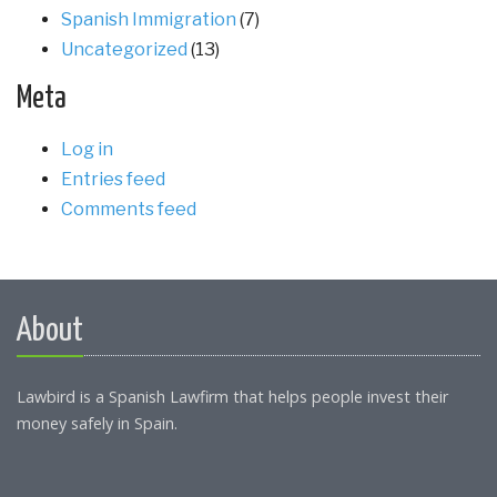
Spanish Immigration
(7)
Uncategorized
(13)
Meta
Log in
Entries feed
Comments feed
About
Lawbird is a Spanish Lawfirm that helps people invest their
money safely in Spain.