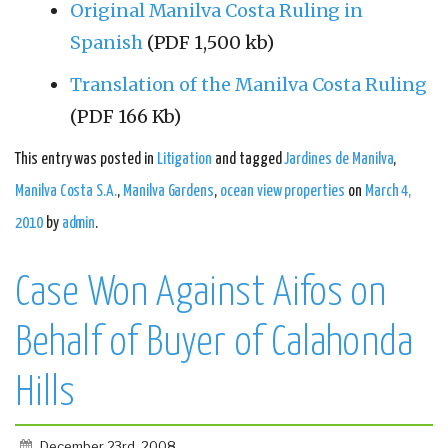
Original Manilva Costa Ruling in
Spanish
(PDF 1,500 kb)
Translation of the Manilva Costa Ruling
(PDF 166 Kb)
This entry was posted in
Litigation
and tagged
Jardines de Manilva
,
Manilva Costa S.A.
,
Manilva Gardens
,
ocean view properties
on
March 4,
2010
by
admin
.
Case Won Against Aifos on
Behalf of Buyer of Calahonda
Hills
December 23rd, 2008