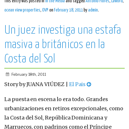
This entry was posted in
In the Media
and tagged
Antonio Flores
,
Lawbrd
,
ocean view properties
,
OVP
on
February 18, 2011
by
admin
.
Un juez investiga una estafa
masiva a británicos en la
Costa del Sol
February 18th, 2011
Story by JUANA VIÚDEZ |
El Pais
La puesta en escena lo era todo. Grandes
urbanizaciones en retiros excepcionales, como
la Costa del Sol, República Dominicana y
Marruecos, con padrinos como el Príncipe