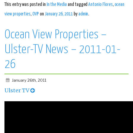
This entry was posted in
In the Media
and tagged
Antonio Flores
,
ocean
view properties
,
OVP
on
January 26, 2011
by
admin
.
Ocean View Properties –
Ulster-TV News – 2011-01-
26
January 26th, 2011
Ulster TV