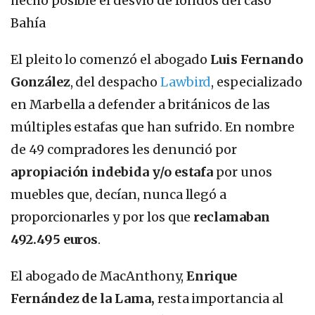
hecho posible el desvío de fondos del caso
Bahía
El pleito lo comenzó el abogado
Luis Fernando
González
, del despacho
Lawbird
, especializado
en Marbella a defender a británicos de las
múltiples estafas que han sufrido. En nombre
de 49 compradores les denunció por
apropiación indebida y/o estafa
por unos
muebles que, decían, nunca llegó a
proporcionarles y por los que
reclamaban
492.495 euros
.
El abogado de MacAnthony,
Enrique
Fernández de la Lama,
resta importancia al