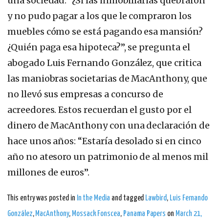
una sociedad. “¿Si las inmobiliarias quebraron
y no pudo pagar a los que le compraron los
muebles cómo se está pagando esa mansión?
¿Quién paga esa hipoteca?”, se pregunta el
abogado Luis Fernando González, que critica
las maniobras societarias de MacAnthony, que
no llevó sus empresas a concurso de
acreedores. Estos recuerdan el gusto por el
dinero de MacAnthony con una declaración de
hace unos años: “Estaría desolado si en cinco
año no atesoro un patrimonio de al menos mil
millones de euros”.
This entry was posted in
In the Media
and tagged
Lawbird
,
Luis Fernando
González
,
MacAnthony
,
Mossack Fonscea
,
Panama Papers
on
March 21,