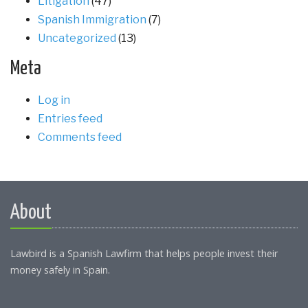
Litigation
(47)
Spanish Immigration
(7)
Uncategorized
(13)
Meta
Log in
Entries feed
Comments feed
About
Lawbird is a Spanish Lawfirm that helps people invest their
money safely in Spain.